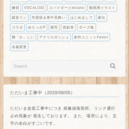
練習
VOCALOID
スパイダーとmilano
動画用イラスト
鏡音リン
年賀状＆寒中見舞い
はじめまして
家出
コラボ
めりっさP
模写
色鉛筆
ポーズ集
難「か」しい
アクリルガッシュ
創作ユニットFavori
名義変更
ただいま工事中（2020/08/05）
ただいま改装工事中につき
画像崩落箇所、リンク通行
止め
現象が
発生しております。
また、場所により、
文
字の余白がすごい
です。