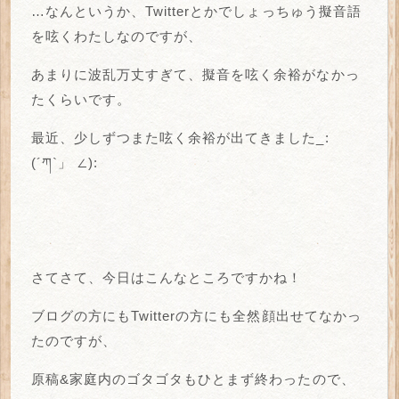
…なんというか、Twitterとかでしょっちゅう擬音語
を呟くわたしなのですが、
あまりに波乱万丈すぎて、擬音を呟く余裕がなかっ
たくらいです。
最近、少しずつまた呟く余裕が出てきました_:
(´ཀ`」 ∠):
さてさて、今日はこんなところですかね！
ブログの方にもTwitterの方にも全然顔出せてなかっ
たのですが、
原稿&家庭内のゴタゴタもひとまず終わったので、