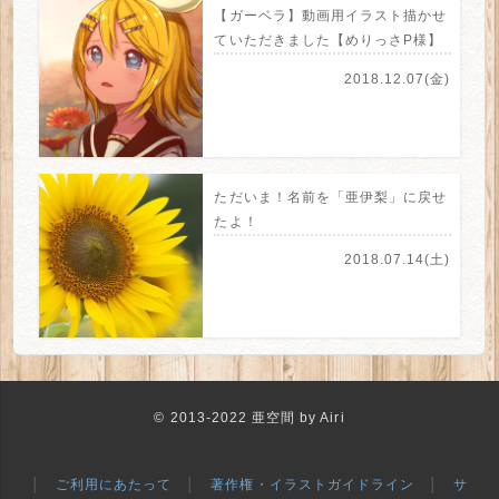
【ガーベラ】動画用イラスト描かせ
ていただきました【めりっさP様】
2018.12.07(金)
ただいま！名前を「亜伊梨」に戻せ
たよ！
2018.07.14(土)
© 2013-2022 亜空間 by Airi
│
ご利用にあたって
│
著作権・イラストガイドライン
│
サ