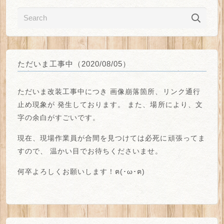
ただいま工事中（2020/08/05）
ただいま改装工事中につき
画像崩落箇所、リンク通行
止め
現象が
発生しております。
また、場所により、
文
字の余白がすごい
です。
現在、現場作業員が合間を見つけては必死に頑張ってま
すので、
温かい目でお待ちくださいませ。
何卒よろしくお願いします！ฅ(･ω･ฅ)