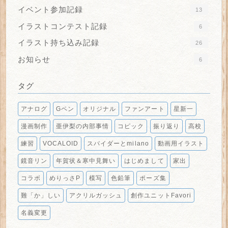
イベント参加記録
13
イラストコンテスト記録
6
イラスト持ち込み記録
26
お知らせ
6
タグ
アナログ
Gペン
オリジナル
ファンアート
星新一
漫画制作
亜伊梨の内部事情
コピック
振り返り
高校
練習
VOCALOID
スパイダーとmilano
動画用イラスト
鏡音リン
年賀状＆寒中見舞い
はじめまして
家出
コラボ
めりっさP
模写
色鉛筆
ポーズ集
難「か」しい
アクリルガッシュ
創作ユニットFavori
名義変更