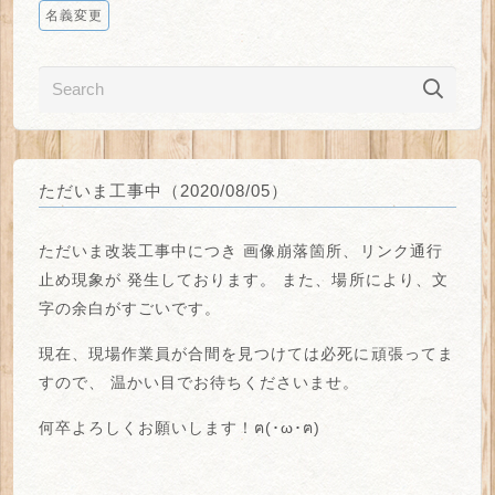
名義変更
ただいま工事中（2020/08/05）
ただいま改装工事中につき
画像崩落箇所、リンク通行
止め
現象が
発生しております。
また、場所により、
文
字の余白がすごい
です。
現在、現場作業員が合間を見つけては必死に頑張ってま
すので、
温かい目でお待ちくださいませ。
何卒よろしくお願いします！ฅ(･ω･ฅ)