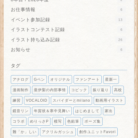
お仕事情報
6
イベント参加記録
13
イラストコンテスト記録
6
イラスト持ち込み記録
26
お知らせ
6
タグ
アナログ
Gペン
オリジナル
ファンアート
星新一
漫画制作
亜伊梨の内部事情
コピック
振り返り
高校
練習
VOCALOID
スパイダーとmilano
動画用イラスト
鏡音リン
年賀状＆寒中見舞い
はじめまして
家出
コラボ
めりっさP
模写
色鉛筆
ポーズ集
難「か」しい
アクリルガッシュ
創作ユニットFavori