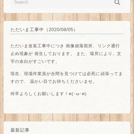
ただいま工事中（2020/08/05）
ただいま改装工事中につき
画像崩落箇所、リンク通行
止め
現象が
発生しております。
また、場所により、
文
字の余白がすごい
です。
現在、現場作業員が合間を見つけては必死に頑張ってま
すので、
温かい目でお待ちくださいませ。
何卒よろしくお願いします！ฅ(･ω･ฅ)
最新記事