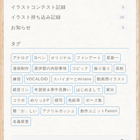
イラストコンテスト記録
6
イラスト持ち込み記録
26
お知らせ
6
タグ
アナログ
Gペン
オリジナル
ファンアート
星新一
漫画制作
亜伊梨の内部事情
コピック
振り返り
高校
練習
VOCALOID
スパイダーとmilano
動画用イラスト
鏡音リン
年賀状＆寒中見舞い
はじめまして
家出
コラボ
めりっさP
模写
色鉛筆
ポーズ集
難「か」しい
アクリルガッシュ
創作ユニットFavori
名義変更