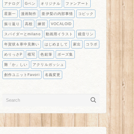
アナログ
Gペン
オリジナル
ファンアート
星新一
漫画制作
亜伊梨の内部事情
コピック
振り返り
高校
練習
VOCALOID
スパイダーとmilano
動画用イラスト
鏡音リン
年賀状＆寒中見舞い
はじめまして
家出
コラボ
めりっさP
模写
色鉛筆
ポーズ集
難「か」しい
アクリルガッシュ
創作ユニットFavori
名義変更