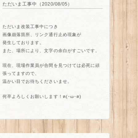
ただいま工事中（2020/08/05）
ただいま改装工事中につき
画像崩落箇所、リンク通行止め
現象が
発生しております。
また、場所により、
文字の余白がすごい
です。
現在、現場作業員が合間を見つけては必死に頑
張ってますので、
温かい目でお待ちくださいませ。
何卒よろしくお願いします！ฅ(･ω･ฅ)