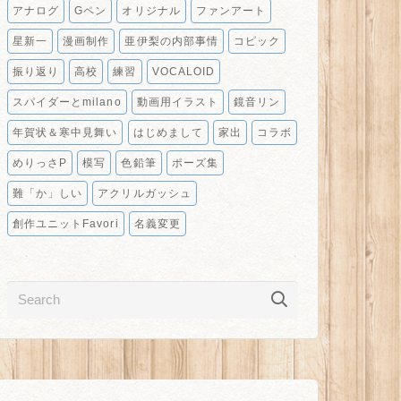
アナログ
Gペン
オリジナル
ファンアート
星新一
漫画制作
亜伊梨の内部事情
コピック
振り返り
高校
練習
VOCALOID
スパイダーとmilano
動画用イラスト
鏡音リン
年賀状＆寒中見舞い
はじめまして
家出
コラボ
めりっさP
模写
色鉛筆
ポーズ集
難「か」しい
アクリルガッシュ
創作ユニットFavori
名義変更