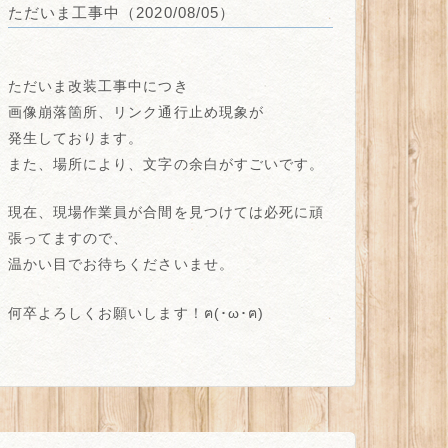
ただいま工事中（2020/08/05）
ただいま改装工事中につき
画像崩落箇所、リンク通行止め
現象が
発生しております。
また、場所により、
文字の余白がすごい
です。
現在、現場作業員が合間を見つけては必死に頑
張ってますので、
温かい目でお待ちくださいませ。
何卒よろしくお願いします！ฅ(･ω･ฅ)