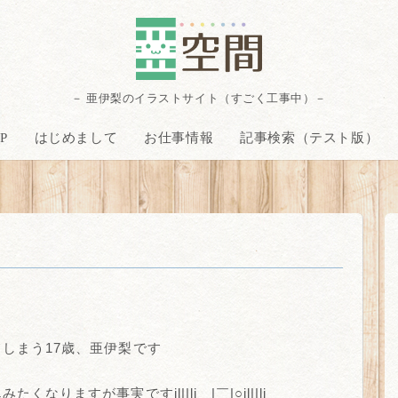
－ 亜伊梨のイラストサイト（すごく工事中）－
P
はじめまして
お仕事情報
記事検索（テスト版）
しまう17歳、亜伊梨です
ますが事実ですil||li＿|￣|○il||li