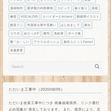
漫画制作
亜伊梨の内部事情
コピック
振り返り
高校
練習
VOCALOID
スパイダーとmilano
動画用イラスト
鏡音リン
年賀状＆寒中見舞い
はじめまして
家出
コラボ
めりっさP
模写
色鉛筆
ポーズ集
難「か」しい
アクリルガッシュ
創作ユニットFavori
名義変更
ただいま工事中（2020/08/05）
ただいま改装工事中につき
画像崩落箇所、リンク通行
止め
現象が
発生しております。
また、場所により、
文