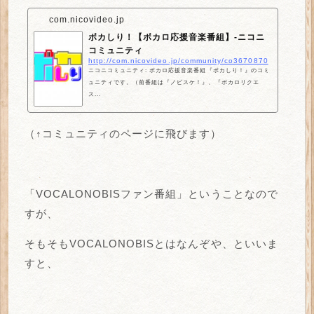
com.nicovideo.jp
ボカしり！【ボカロ応援音楽番組】-ニコニ
コミュニティ
http://com.nicovideo.jp/community/co3670870
ニコニコミュニティ: ボカロ応援音楽番組『ボカしり！』のコミ
ュニティです。（前番組は『ノビスケ！』、『ボカロリクエ
ス...
（↑コミュニティのページに飛びます）
「VOCALONOBISファン番組」ということなので
すが、
そもそもVOCALONOBISとはなんぞや、といいま
すと、