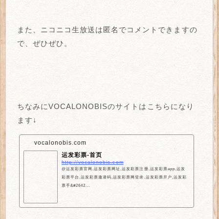
また、ニコニコ生放送は匿名でコメントできますの
で、ぜひぜひ。
ちなみにVOCALONOBISのサイトはこちらになり
ます↓
vocalonobis.com
运发彩票-首页
http://vocalonobis.com
@运发彩票官网,运发彩票网址,运发彩票注册,运发彩票app,运发
彩票平台,运发彩票邀请码,运发彩票网登录,运发彩票开户,运发彩
票手&#2642...