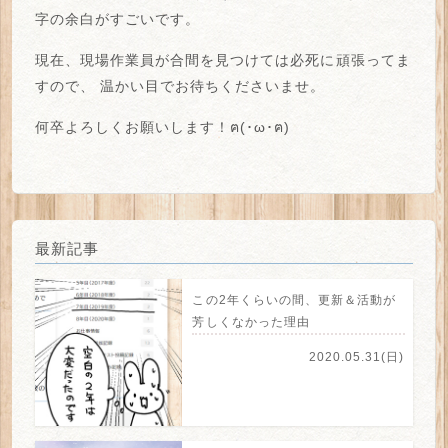
字の余白がすごい
です。
現在、現場作業員が合間を見つけては必死に頑張ってま
すので、
温かい目でお待ちくださいませ。
何卒よろしくお願いします！ฅ(･ω･ฅ)
最新記事
この2年くらいの間、更新＆活動が
芳しくなかった理由
2020.05.31(日)