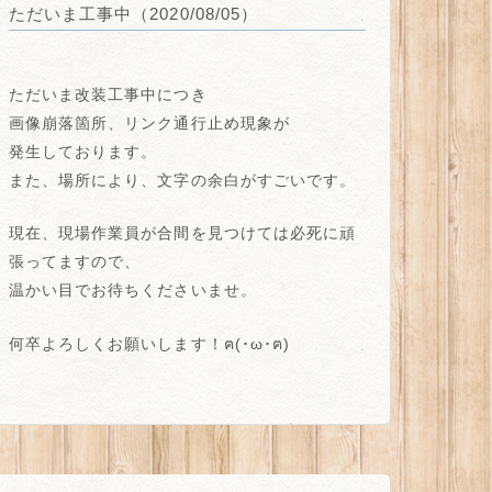
ただいま工事中（2020/08/05）
ただいま改装工事中につき
画像崩落箇所、リンク通行止め
現象が
発生しております。
また、場所により、
文字の余白がすごい
です。
現在、現場作業員が合間を見つけては必死に頑
張ってますので、
温かい目でお待ちくださいませ。
何卒よろしくお願いします！ฅ(･ω･ฅ)