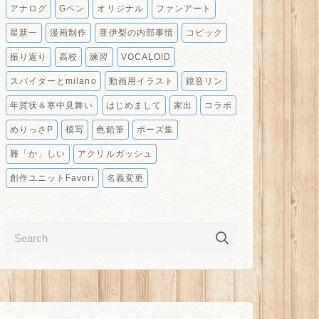
アナログ
Gペン
オリジナル
ファンアート
星新一
漫画制作
亜伊梨の内部事情
コピック
振り返り
高校
練習
VOCALOID
スパイダーとmilano
動画用イラスト
鏡音リン
年賀状＆寒中見舞い
はじめまして
家出
コラボ
めりっさP
模写
色鉛筆
ポーズ集
難「か」しい
アクリルガッシュ
創作ユニットFavori
名義変更