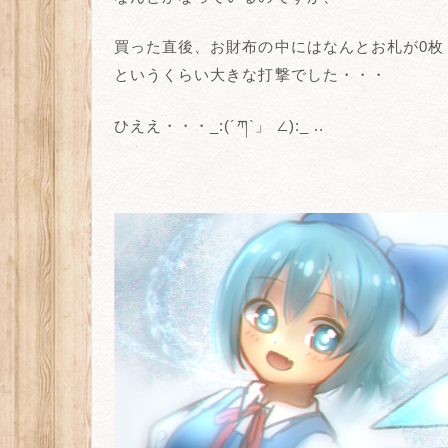
買った直後、お財布の中にはなんとお札が0枚
というくらい大きな打撃でした・・・
ひええ・・・_:(´ཀ`」 ∠):_ ..