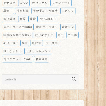
アナログ
Gペン
オリジナル
ファンアート
星新一
漫画制作
亜伊梨の内部事情
コピック
振り返り
高校
練習
VOCALOID
スパイダーとmilano
動画用イラスト
鏡音リン
年賀状＆寒中見舞い
はじめまして
家出
コラボ
めりっさP
模写
色鉛筆
ポーズ集
難「か」しい
アクリルガッシュ
創作ユニットFavori
名義変更