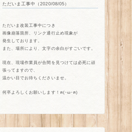
ただいま工事中（2020/08/05）
ただいま改装工事中につき
画像崩落箇所、リンク通行止め
現象が
発生しております。
また、場所により、
文字の余白がすごい
です。
現在、現場作業員が合間を見つけては必死に頑
張ってますので、
温かい目でお待ちくださいませ。
何卒よろしくお願いします！ฅ(･ω･ฅ)