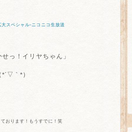
拡大スペシャル-ニコニコ生放送
かせっ！イリヤちゃん」
´▽｀*）
しております！もうすでに！笑