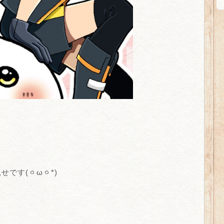
です(ㆁωㆁ*)