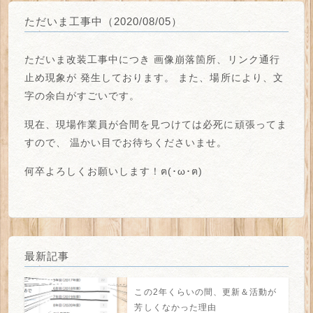
ただいま工事中（2020/08/05）
ただいま改装工事中につき
画像崩落箇所、リンク通行
止め
現象が
発生しております。
また、場所により、
文
字の余白がすごい
です。
現在、現場作業員が合間を見つけては必死に頑張ってま
すので、
温かい目でお待ちくださいませ。
何卒よろしくお願いします！ฅ(･ω･ฅ)
最新記事
この2年くらいの間、更新＆活動が
芳しくなかった理由