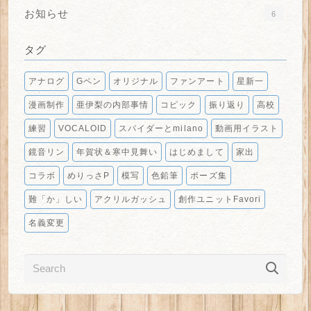
お知らせ
6
タグ
アナログ
Gペン
オリジナル
ファンアート
星新一
漫画制作
亜伊梨の内部事情
コピック
振り返り
高校
練習
VOCALOID
スパイダーとmilano
動画用イラスト
鏡音リン
年賀状＆寒中見舞い
はじめまして
家出
コラボ
めりっさP
模写
色鉛筆
ポーズ集
難「か」しい
アクリルガッシュ
創作ユニットFavori
名義変更