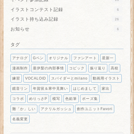
イラストコンテスト記録
6
イラスト持ち込み記録
26
お知らせ
6
タグ
アナログ
Gペン
オリジナル
ファンアート
星新一
漫画制作
亜伊梨の内部事情
コピック
振り返り
高校
練習
VOCALOID
スパイダーとmilano
動画用イラスト
鏡音リン
年賀状＆寒中見舞い
はじめまして
家出
コラボ
めりっさP
模写
色鉛筆
ポーズ集
難「か」しい
アクリルガッシュ
創作ユニットFavori
名義変更