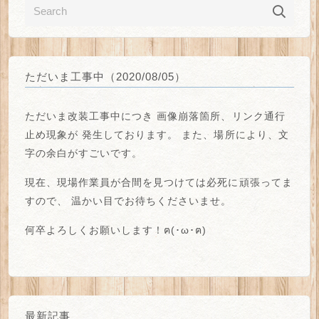
ただいま工事中（2020/08/05）
ただいま改装工事中につき
画像崩落箇所、リンク通行
止め
現象が
発生しております。
また、場所により、
文
字の余白がすごい
です。
現在、現場作業員が合間を見つけては必死に頑張ってま
すので、
温かい目でお待ちくださいませ。
何卒よろしくお願いします！ฅ(･ω･ฅ)
最新記事