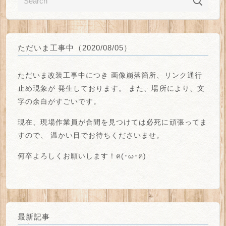
ただいま工事中（2020/08/05）
ただいま改装工事中につき
画像崩落箇所、リンク通行
止め
現象が
発生しております。
また、場所により、
文
字の余白がすごい
です。
現在、現場作業員が合間を見つけては必死に頑張ってま
すので、
温かい目でお待ちくださいませ。
何卒よろしくお願いします！ฅ(･ω･ฅ)
最新記事