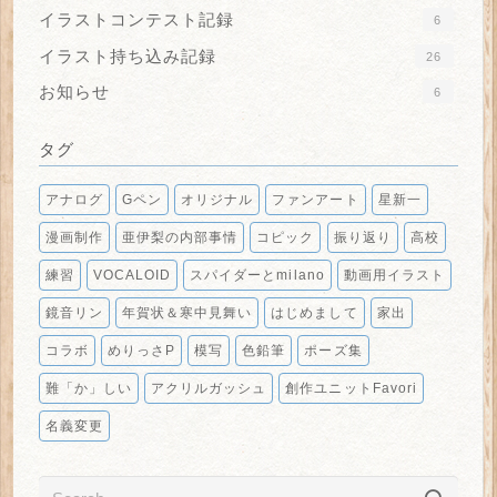
イラストコンテスト記録
6
イラスト持ち込み記録
26
お知らせ
6
タグ
アナログ
Gペン
オリジナル
ファンアート
星新一
漫画制作
亜伊梨の内部事情
コピック
振り返り
高校
練習
VOCALOID
スパイダーとmilano
動画用イラスト
鏡音リン
年賀状＆寒中見舞い
はじめまして
家出
コラボ
めりっさP
模写
色鉛筆
ポーズ集
難「か」しい
アクリルガッシュ
創作ユニットFavori
名義変更