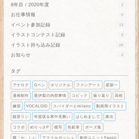
8年目 / 2020年度
2
お仕事情報
6
イベント参加記録
13
イラストコンテスト記録
6
イラスト持ち込み記録
26
お知らせ
6
タグ
アナログ
Gペン
オリジナル
ファンアート
星新一
漫画制作
亜伊梨の内部事情
コピック
振り返り
高校
練習
VOCALOID
スパイダーとmilano
動画用イラスト
鏡音リン
年賀状＆寒中見舞い
はじめまして
家出
コラボ
めりっさP
模写
色鉛筆
ポーズ集
難「か」しい
アクリルガッシュ
創作ユニットFavori