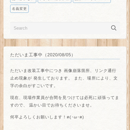
名義変更
ただいま工事中（2020/08/05）
ただいま改装工事中につき
画像崩落箇所、リンク通行
止め
現象が
発生しております。
また、場所により、
文
字の余白がすごい
です。
現在、現場作業員が合間を見つけては必死に頑張ってま
すので、
温かい目でお待ちくださいませ。
何卒よろしくお願いします！ฅ(･ω･ฅ)