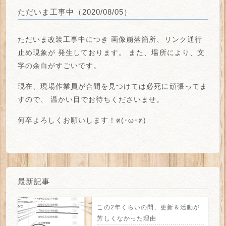
ただいま工事中（2020/08/05）
ただいま改装工事中につき
画像崩落箇所、リンク通行
止め
現象が
発生しております。
また、場所により、
文
字の余白がすごい
です。
現在、現場作業員が合間を見つけては必死に頑張ってま
すので、
温かい目でお待ちくださいませ。
何卒よろしくお願いします！ฅ(･ω･ฅ)
最新記事
この2年くらいの間、更新＆活動が
芳しくなかった理由