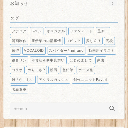
お知らせ
6
タグ
アナログ
Gペン
オリジナル
ファンアート
星新一
漫画制作
亜伊梨の内部事情
コピック
振り返り
高校
練習
VOCALOID
スパイダーとmilano
動画用イラスト
鏡音リン
年賀状＆寒中見舞い
はじめまして
家出
コラボ
めりっさP
模写
色鉛筆
ポーズ集
難「か」しい
アクリルガッシュ
創作ユニットFavori
名義変更